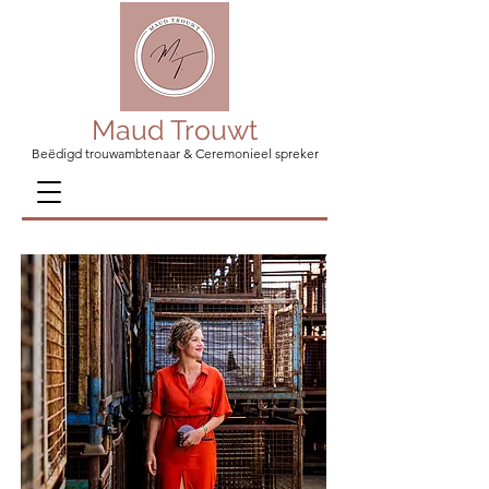
Maud Trouwt
Beëdigd trouwambtenaar & Ceremonieel spreker