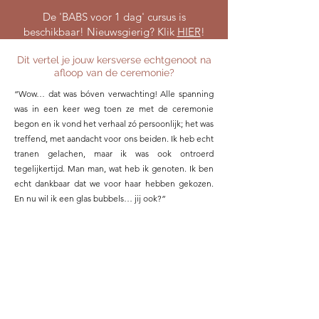
De 'BABS voor 1 dag' cursus is
beschikbaar! Nieuwsgierig? Klik
HIER
!
Dit vertel je jouw kersverse echtgenoot na
afloop van de ceremonie?
“Wow… dat was bóven verwachting! Alle spanning
was in een keer weg toen ze met de ceremonie
begon en ik vond het verhaal zó persoonlijk; het was
treffend, met aandacht voor ons beiden. Ik heb echt
tranen gelachen, maar ik was ook ontroerd
tegelijkertijd. Man man, wat heb ik genoten. Ik ben
echt dankbaar dat we voor haar hebben gekozen.
En nu wil ik een glas bubbels… jij ook?”
Benieuwd
naar wat andere bruidsparen te vertellen
hebben na afloop van hún ceremonie
?
Bekijk REVIEWS