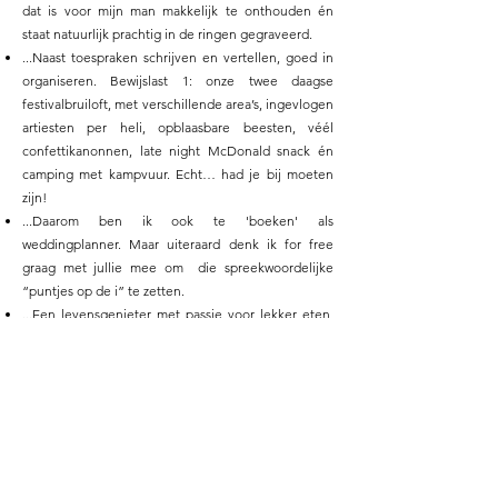
dat is voor mijn man makkelijk te onthouden én
staat natuurlijk prachtig in de ringen gegraveerd.
...Naast toespraken schrijven en vertellen, goed in
organiseren. Bewijslast 1: onze twee daagse
festivalbruiloft, met verschillende area’s, ingevlogen
artiesten per heli, opblaasbare beesten, véél
confettikanonnen, late night McDonald snack én
camping met kampvuur. Echt… had je bij moeten
zijn!
...Daarom ben ik ook te 'boeken' als
weddingplanner. Maar uiteraard denk ik for free
graag met jullie mee om die spreekwoordelijke
“puntjes op de i” te zetten.
...Een levensgenieter met passie voor lekker eten,
wintersport, de wereld ontdekken en haar gezin
inclusief Beagle Bo!
..."Las ik nu: de wereld ontdekken?" Klopt! Zijn jullie
van plan om in het buitenland te trouwen... ik reis
graag met jullie mee!