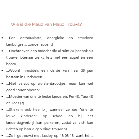
Wie is die Maud van Maud Trouwt?
...Een enthousiaste, energieke en creatieve
Limburgse… zónder accent!
...Dochter van een moeder die al ruim 20 jaar ook als
trouwambtenaar werkt. Iets met een appel en een
boom.
...Woont inmiddels een derde van haar 38 jaar
bestaan in Eindhoven.
...Niet verzot op worstenbroodjes, maar kan wel
goed “ouwehoeren”.
...Moeder van drie té leuke kinderen: Fer (8), Tuur (5)
en Joes (3).
...Stiekem ook heel blij wanneer ze die “drie té
leuke kinderen” op school en bij het
kinderdagverblijf kan parkeren, zodat ze zich kan
richten op haar eigen ding: trouwen!
...Zelf getrouwd met Lesley op 18-08-18, want hé…