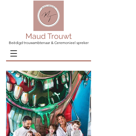
Maud Trouwt
Beëdigd trouwambtenaar & Ceremonieel spreker